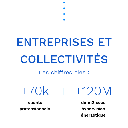
ENTREPRISES ET
COLLECTIVITÉS
Les chiffres clés :
+70k
+120M
clients
de m2 sous
professionnels
hypervision
énergétique