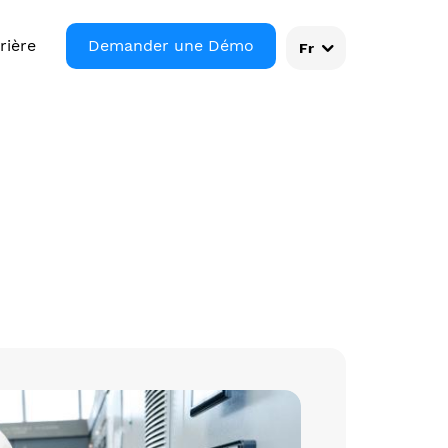
rière
Demander une Démo
Fr