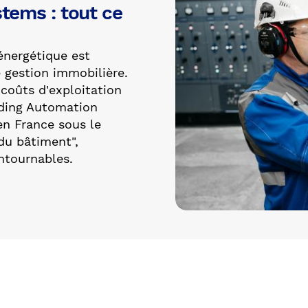
tems : tout ce
énergétique est
 gestion immobilière.
s coûts d'exploitation
lding Automation
en France sous le
du bâtiment",
ntournables.