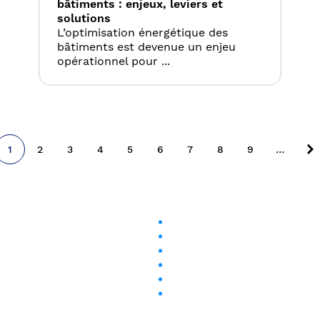
bâtiments : enjeux, leviers et
solutions
L’optimisation énergétique des
bâtiments est devenue un enjeu
opérationnel pour ...
1
2
3
4
5
6
7
8
9
…
Page
Page
Page
Page
Page
Page
Page
Page
Page
P
courante
su