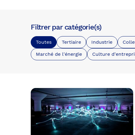
Filtrer par catégorie(s)
Toutes
Tertiaire
Industrie
Colle
Marché de l'énergie
Culture d'entrepr
Possède
un
terme
de
la
taxonomie