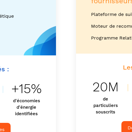
fournisseur
Plateforme de su
étique
Moteur de recom
Programme Relat
Les
és :
20M
M
+15%
de
d'économies
particuliers
d'énergie
souscrits
identifiées
D
es