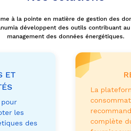
me à la pointe en matière de gestion des don
anumia développent des outils contribuant 
management des données énergétiques.
S ET
R
TÉS
La platefor
consommati
 pour
recommanda
oter les
complète d
tiques des