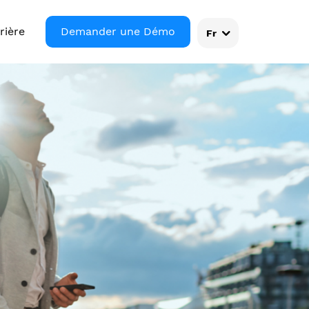
rière
Demander une Démo
Fr