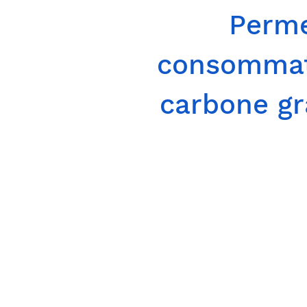
Perme
consommati
carbone grâ