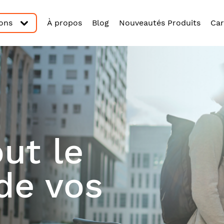
ions
À propos
Blog
Nouveautés Produits
Car
ut le
de vos