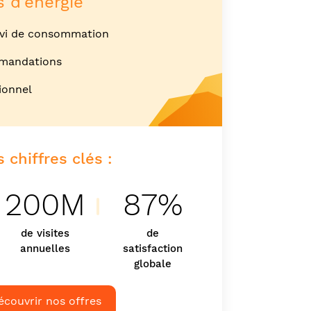
s d’énergie
ivi de consommation
mandations
ionnel
 chiffres clés :
200M
87%
de visites
de
annuelles
satisfaction
globale
écouvrir nos offres