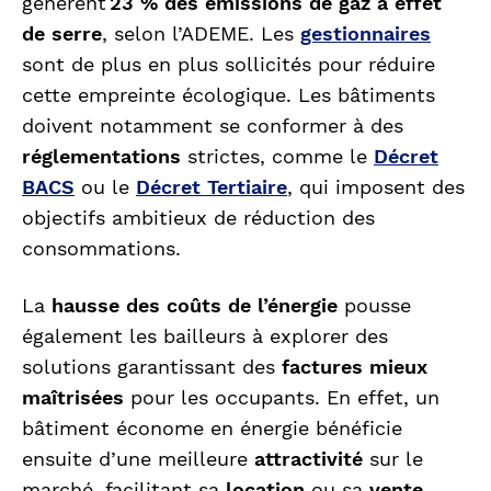
génèrent
23 % des émissions de gaz à effet
de serre
, selon l’ADEME. Les
gestionnaires
sont de plus en plus sollicités pour réduire
cette empreinte écologique. Les bâtiments
doivent notamment se conformer à des
réglementations
strictes, comme le
Décret
BACS
ou
le
Décret Tertiaire
, qui imposent des
objectifs ambitieux de réduction des
consommations.
La
hausse des coûts de l’énergie
pousse
également les bailleurs à explorer des
solutions garantissant des
factures mieux
maîtrisées
pour les occupants. En effet, un
bâtiment économe en énergie bénéficie
ensuite d’une meilleure
attractivité
sur le
marché, facilitant sa
location
ou sa
vente
.