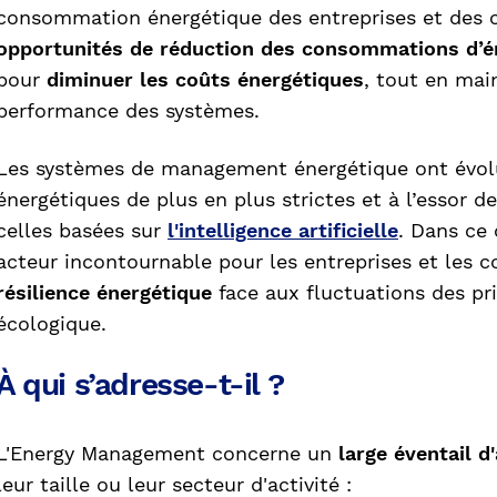
consommation énergétique des entreprises et des col
opportunités de réduction des consommations d’é
pour
diminuer les coûts énergétiques
, tout en main
performance des systèmes.
Les systèmes de management énergétique ont évol
énergétiques de plus en plus strictes et à l’essor d
celles basées sur
l'intelligence artificielle
. Dans ce
acteur incontournable pour les entreprises et les co
résilience énergétique
face aux fluctuations des pri
écologique.
À qui s’adresse-t-il ?
L'Energy Management concerne un
large éventail d
leur taille ou leur secteur d'activité :